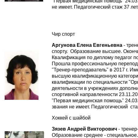
"Первая медицинская помощь" 24.03.
не имеет. Педагогический стаж 37 лет
Чир спорт
Аргунова Елена Евгеньевна
- трен
спорту. Образование высшее. Окончи
Квалификация по диплому педагог по
Прошла профессиональную переподг
"Тренер-преподаватель" в 2017 г. Им
высшую квалификационную категор
квалификации по специальности "Ор
деятельности в учреждениях дополн
спортивной направленности 23.11.20
"Первая медицинская помощь" 24.03.
звания не имеет. Педагогический стаж
Хоккей с шайбой
Зязев Андрей Викторович
- тренер
Образование среднее - специальное